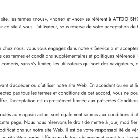
site, les termes «nous», «notre» et «nos» se réfèrent à
ATTOO SH
sur ce site à vous, l’utilisateur, sous réserve de votre acceptation de
e chez nous, vous vous engagez dans notre « Service » et acceptez d
is ces termes et conditions supplémentaires et politiques référencé 
, y compris, sans s’y limiter, les utilisateurs qui sont des navigateur
 avant d’accéder ou d’utiliser notre site Web. En accédant ou en util
acceptez pas tous les termes et conditions de cet accord, vous ne pou
re, l’acceptation est expressément limitée aux présentes Conditions 
 ajoutés au magasin actuel sont également soumis aux conditions d’ut
 cette page. Nous nous réservons le droit de mettre à jour, modifie
modifications sur notre site Web. Il est de votre responsabilité de v
s au site Web après l’affichage de tout changement constitue l’acc