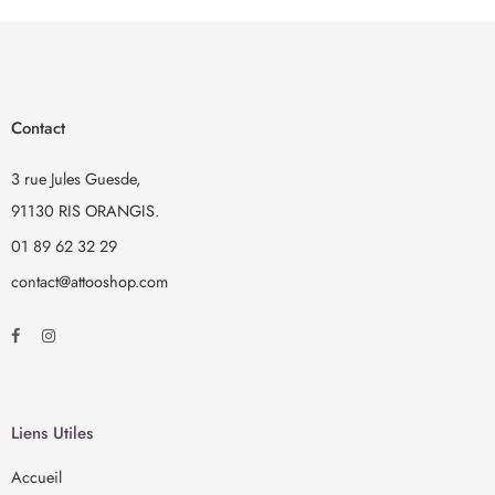
tattooliner ou des strass. Encore plus facile que les tatouages
autocollants !
TEMPORAIRE – avec LaDot, vous n’avez pas à prendre une
décision pour la vie. L’encre résistante à l’eau reste sur la peau
Contact
jusqu’à 3 jours, selon le type de peau. Important : vous avez besoin
d’un tampon encreur et de l’encre de tatouage assortis.
3 rue Jules Guesde,
91130 RIS ORANGIS.
01 89 62 32 29
contact@attooshop.com
Liens Utiles
Accueil