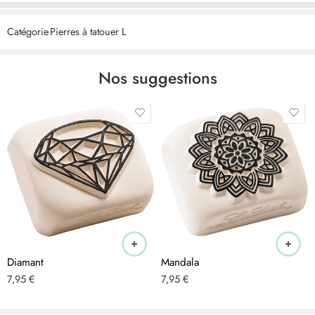
CERTIFIÉ – les produits cosmétiques LaDot sont végétaliens,
Catégorie
Pierres à tatouer L
exempts de tests sur les animaux, de nanoparticules et produits
selon les BPF. Nous veillons à respecter les normes les plus strictes
et à utiliser les meilleurs ingrédients et produits exclusivement
Nos suggestions
fabriqués aux Pays-Bas.
ÉLÉGANT – les tampons de tatouage temporaire en céramique
peuvent être utilisés sur le corps et le bras. Les dessins de tatouage
discrets de 1,5 x 1,5 cm ont l’air vrai et sont très tendance.
RESPECTUEUX DE LA PEAU – les tatouages sont respectueux de la
peau, hypoallergéniques et conviennent donc aux adultes et aux
enfants. Ils sont strictement contrôlés conformément à la directive
cosmétique européenne n° 1223/2009 et peuvent être utilisés pour
tous les types de peau.
Diamant
Mandala
APPLICATION – appliquez sur la peau nettoyée à l’alcool en
7,95
€
7,95
€
effectuant des mouvements circulaires et surtout pas en appuyant !
Après 10 secondes, l’encre est sèche et peut être complétée par un