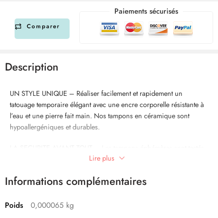
Paiements sécurisés
Comparer
Description
UN STYLE UNIQUE – Réaliser facilement et rapidement un
tatouage temporaire élégant avec une encre corporelle résistante à
l’eau et une pierre fait main. Nos tampons en céramique sont
hypoallergéniques et durables.
LA SECURITE AVANT TOUT – Les tampons éphémères sont testés
Lire plus
et certifiés selon les exigences légales européennes et sont
conformes au règlement cosmétiques EG No 1223/2009.
Informations complémentaires
LA MEILLEUR QUALITE – Les tatouages de la gamme LaDot
comestics sont à base d’encre imperméable et facile à enlever avec
Poids
0,000065 kg
du démaquillant ou de l’huile pour bébé.