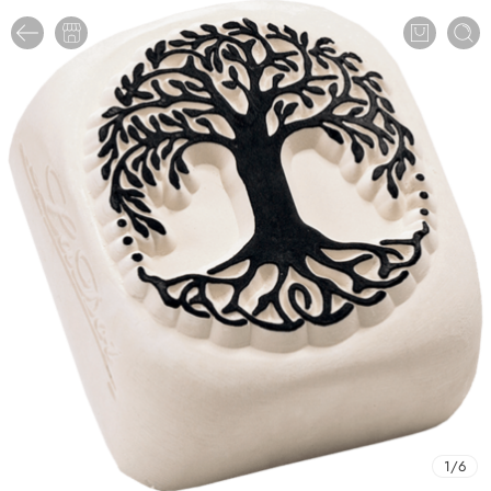
1
/
6