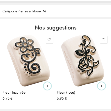
CERTIFIÉ – les produits cosmétiques LaDot sont végétaliens,
Catégorie
Pierres à tatouer M
exempts de tests sur les animaux, de nanoparticules et produits
selon les BPF. Nous veillons à respecter les normes les plus strictes
et à utiliser les meilleurs ingrédients et produits exclusivement
Nos suggestions
fabriqués aux Pays-Bas.
ÉLÉGANT – les tampons de tatouage temporaire en céramique
peuvent être utilisés sur le corps et le bras. Les dessins de tatouage
discrets de 1,5 x 1,5 cm ont l’air vrai et sont très tendance.
RESPECTUEUX DE LA PEAU – les tatouages sont respectueux de la
peau, hypoallergéniques et conviennent donc aux adultes et aux
enfants. Ils sont strictement contrôlés conformément à la directive
cosmétique européenne n° 1223/2009 et peuvent être utilisés pour
tous les types de peau.
Fleur Incurvée
Fleur (rose)
APPLICATION – appliquez sur la peau nettoyée à l’alcool en
6,95
€
6,95
€
effectuant des mouvements circulaires et surtout pas en appuyant !
Après 10 secondes, l’encre est sèche et peut être complétée par un