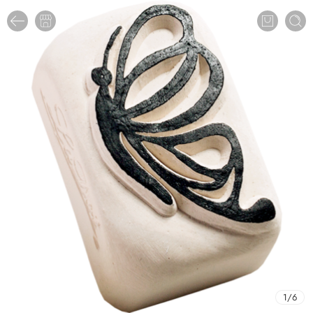
1
/
6