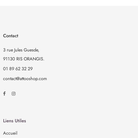
tattooliner ou des strass. Encore plus facile que les tatouages
autocollants !
TEMPORAIRE – avec LaDot, vous n’avez pas à prendre une
décision pour la vie. L’encre résistante à l’eau reste sur la peau
Contact
jusqu’à 3 jours, selon le type de peau. Important : vous avez besoin
d’un tampon encreur et de l’encre de tatouage assortis.
3 rue Jules Guesde,
91130 RIS ORANGIS.
01 89 62 32 29
contact@attooshop.com
Liens Utiles
Accueil