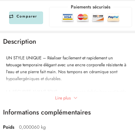
Paiements sécurisés
Comparer
Description
UN STYLE UNIQUE – Réaliser facilement et rapidement un
tatouage temporaire élégant avec une encre corporelle résistante à
l’eau et une pierre fait main. Nos tampons en céramique sont
hypoallergéniques et durables.
LA SECURITE AVANT TOUT – Les tampons éphémères sont testés
Lire plus
et certifiés selon les exigences légales européennes et sont
conformes au règlement cosmétiques EG No 1223/2009.
Informations complémentaires
LA MEILLEUR QUALITE – Les tatouages de la gamme LaDot
comestics sont à base d’encre imperméable et facile à enlever avec
Poids
0,000060 kg
du démaquillant ou de l’huile pour bébé.