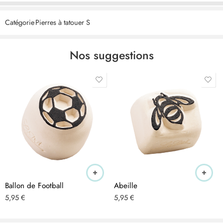
CERTIFIÉ – les produits cosmétiques LaDot sont végétaliens,
Catégorie
Pierres à tatouer S
exempts de tests sur les animaux, de nanoparticules et produits
selon les BPF. Nous veillons à respecter les normes les plus strictes
et à utiliser les meilleurs ingrédients et produits exclusivement
Nos suggestions
fabriqués aux Pays-Bas.
ÉLÉGANT – les tampons de tatouage temporaire en céramique
peuvent être utilisés sur le corps et le bras. Les dessins de tatouage
discrets de 1,5 x 1,5 cm ont l’air vrai et sont très tendance.
RESPECTUEUX DE LA PEAU – les tatouages sont respectueux de la
peau, hypoallergéniques et conviennent donc aux adultes et aux
enfants. Ils sont strictement contrôlés conformément à la directive
cosmétique européenne n° 1223/2009 et peuvent être utilisés pour
tous les types de peau.
Ballon de Football
Abeille
APPLICATION – appliquez sur la peau nettoyée à l’alcool en
5,95
€
5,95
€
effectuant des mouvements circulaires et surtout pas en appuyant !
Après 10 secondes, l’encre est sèche et peut être complétée par un