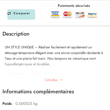
Paiements sécurisés
Comparer
Description
UN STYLE UNIQUE – Réaliser facilement et rapidement un
tatouage temporaire élégant avec une encre corporelle résistante à
l’eau et une pierre fait main. Nos tampons en céramique sont
hypoallergéniques et durables.
LA SECURITE AVANT TOUT – Les tampons éphémères sont testés
Lire plus
et certifiés selon les exigences légales européennes et sont
conformes au règlement cosmétiques EG No 1223/2009.
Informations complémentaires
LA MEILLEUR QUALITE – Les tatouages de la gamme LaDot
comestics sont à base d’encre imperméable et facile à enlever avec
Poids
0,000025 kg
du démaquillant ou de l’huile pour bébé.