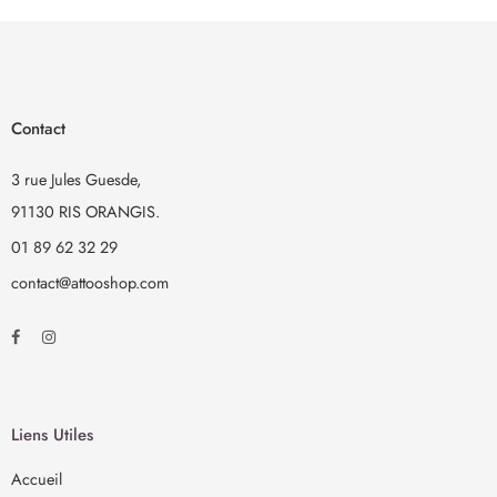
tattooliner ou des strass. Encore plus facile que les tatouages
autocollants !
TEMPORAIRE – avec LaDot, vous n’avez pas à prendre une
décision pour la vie. L’encre résistante à l’eau reste sur la peau
Contact
jusqu’à 3 jours, selon le type de peau. Important : vous avez besoin
d’un tampon encreur et de l’encre de tatouage assortis.
3 rue Jules Guesde,
91130 RIS ORANGIS.
01 89 62 32 29
contact@attooshop.com
Liens Utiles
Accueil