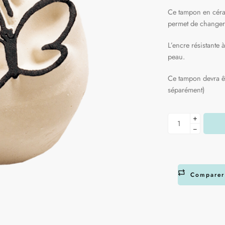
Ce tampon en céra
permet de changer 
L’encre résistante 
peau.
Ce tampon devra êt
séparément)
+
−
Comparer