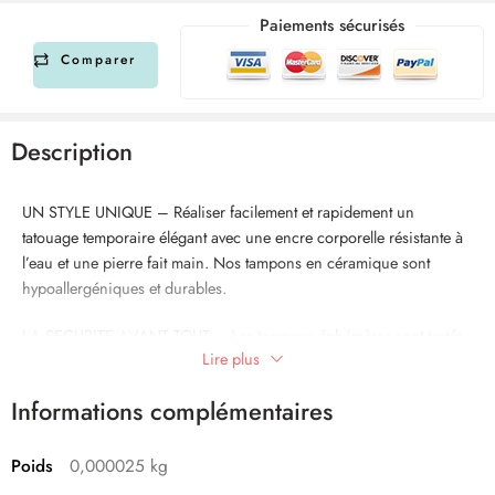
Paiements sécurisés
Comparer
Description
UN STYLE UNIQUE – Réaliser facilement et rapidement un
tatouage temporaire élégant avec une encre corporelle résistante à
l’eau et une pierre fait main. Nos tampons en céramique sont
hypoallergéniques et durables.
LA SECURITE AVANT TOUT – Les tampons éphémères sont testés
Lire plus
et certifiés selon les exigences légales européennes et sont
conformes au règlement cosmétiques EG No 1223/2009.
Informations complémentaires
LA MEILLEUR QUALITE – Les tatouages de la gamme LaDot
comestics sont à base d’encre imperméable et facile à enlever avec
Poids
0,000025 kg
du démaquillant ou de l’huile pour bébé.