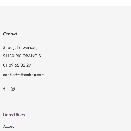
tattooliner ou des strass. Encore plus facile que les tatouages
autocollants !
TEMPORAIRE – avec LaDot, vous n’avez pas à prendre une
décision pour la vie. L’encre résistante à l’eau reste sur la peau
Contact
jusqu’à 3 jours, selon le type de peau. Important : vous avez besoin
d’un tampon encreur et de l’encre de tatouage assortis.
3 rue Jules Guesde,
91130 RIS ORANGIS.
01 89 62 32 29
contact@attooshop.com
Liens Utiles
Accueil