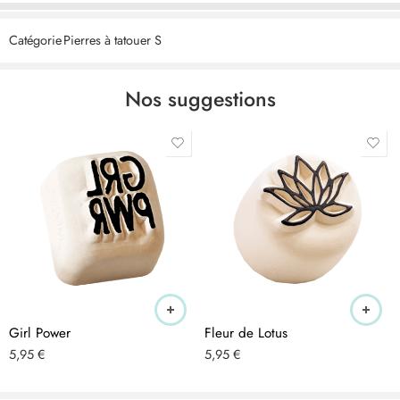
CERTIFIÉ – les produits cosmétiques LaDot sont végétaliens,
Catégorie
Pierres à tatouer S
exempts de tests sur les animaux, de nanoparticules et produits
selon les BPF. Nous veillons à respecter les normes les plus strictes
et à utiliser les meilleurs ingrédients et produits exclusivement
Nos suggestions
fabriqués aux Pays-Bas.
ÉLÉGANT – les tampons de tatouage temporaire en céramique
peuvent être utilisés sur le corps et le bras. Les dessins de tatouage
discrets de 1,5 x 1,5 cm ont l’air vrai et sont très tendance.
RESPECTUEUX DE LA PEAU – les tatouages sont respectueux de la
peau, hypoallergéniques et conviennent donc aux adultes et aux
enfants. Ils sont strictement contrôlés conformément à la directive
cosmétique européenne n° 1223/2009 et peuvent être utilisés pour
tous les types de peau.
Girl Power
Fleur de Lotus
APPLICATION – appliquez sur la peau nettoyée à l’alcool en
5,95
€
5,95
€
effectuant des mouvements circulaires et surtout pas en appuyant !
Après 10 secondes, l’encre est sèche et peut être complétée par un